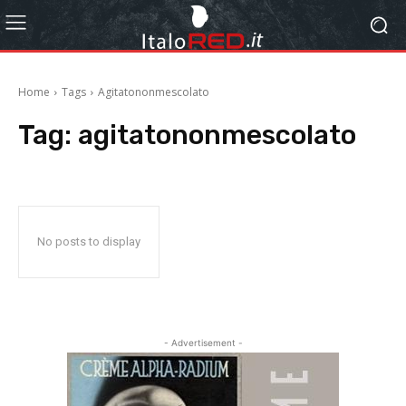
Home
Tags
Agitatononmescolato
Tag:
agitatononmescolato
No posts to display
- Advertisement -