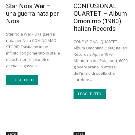
Star Noia War –
CONFUSIONAL
una guerra nata per
QUARTET – Album
Noia
Omonimo (1980)
Italian Records
Star Noia War - una guerra
nata per Noia COMINCIAMO:
CONFUSIONAL QUARTET –
STORIE. Esistiamo in un
Album Omonimo (1980) Italian
infinito conglomerato di stelle
Records 2 Aprile 1979 -
e buchi neri, di pianeti e
All'interno del Palasport, 6000
ammassi gassosi,...
giovani erano in attesa
dell'inizio di quella che
sarebbe...
LEGGI TUTTO
LEGGI TUTTO
ARTE
ARTE