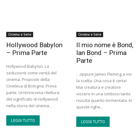
Cinema e Serie
Cinema e Serie
Hollywood Babylon
Il mio nome è Bond,
– Prima Parte
Ian Bond – Prima
Parte
Hollywood Babylon. La
seduzione come verità del
…oppure James Fleming a voi
cinema. Proposte della
la scelta. Una cosa è certa!
Cineteca di Bologna. Prima
Mai creatura e creatore
parte. Un’ennesima rilettura
vissero in una simbiosi tanto
del significato di Hollywood
riuscita quanto tormentata. In
nella storia del cinema...
queste righe...
LEGGI TUTTO
LEGGI TUTTO