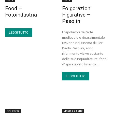
Food –
Folgorazioni
Fotoindustria
Figurative –
Pasolini
I capolavori dell’arte
LEGGI TUTTO
medievale e rinascimentale
rivivono nel cinema di Pier
Paolo Pasolini, sono
riferimento visivo costante
delle sue inquadrature, fonti
d’ispirazioni o financo...
LEGGI TUTTO
Arti Visive
Cinema e Serie