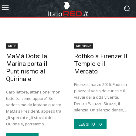
ARTE
Arti Visive
MaMà Dots: la
Rothko a Firenze: Il
Marina porta il
Tempio e il
Puntinismo al
Mercato
Quirinale
Firenze, marzo 2026. Fuori, in
piazza, il vocio dei turisti e il
Caro lettore, attenzione: “non
viavai della città vivente.
tutto è... come appare” Se
Dentro Palazzo Strozzi, il
vedessimo da lontano questo
silenzio. Un silenzio denso,...
MaMà’s President, appeso tra
gli specchi e gli stucchi del
Quirinale, potremmo...
LEGGI TUTTO