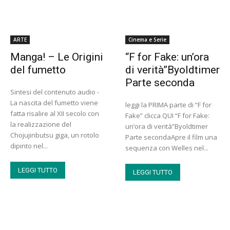
ARTE
Cinema e Serie
Manga! – Le Origini
“F for Fake: un’ora
del fumetto
di verità”Byoldtimer
Parte seconda
Sintesi del contenuto audio -
La nascita del fumetto viene
leggi la PRIMA parte di “F for
fatta risalire al XII secolo con
Fake” clicca QUI “F for Fake:
la realizzazione del
un’ora di verità”Byoldtimer
Chojujinbutsu giga, un rotolo
Parte secondaApre il film una
dipinto nel...
sequenza con Welles nel...
LEGGI TUTTO
LEGGI TUTTO