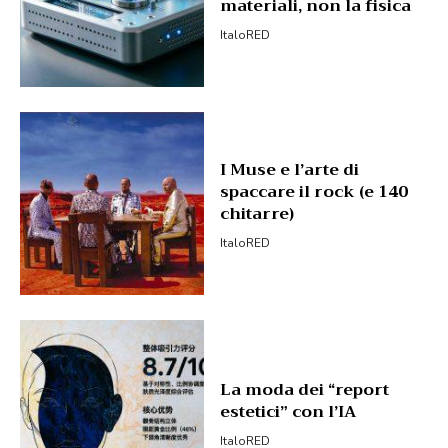
materiali, non la fisica
ItaloRED
I Muse e l’arte di
spaccare il rock (e 140
chitarre)
ItaloRED
La moda dei “report
estetici” con l’IA
ItaloRED