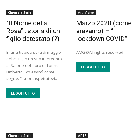
Cinema e Serie
Arti Visive
“Il Nome della
Marzo 2020 (come
Rosa”…storia di un
eravamo) – “Il
figlio detestato (?)
lockdown COVID”
In una tiepida sera di maggio
AMG©All rights reserved
del 2011, in un suo intervento
al Salone del Libro di Torino,
LEGGI TUTTO
Umberto Eco esordì come
segue: “…non aspettatevi...
LEGGI TUTTO
Cinema e Serie
ARTE