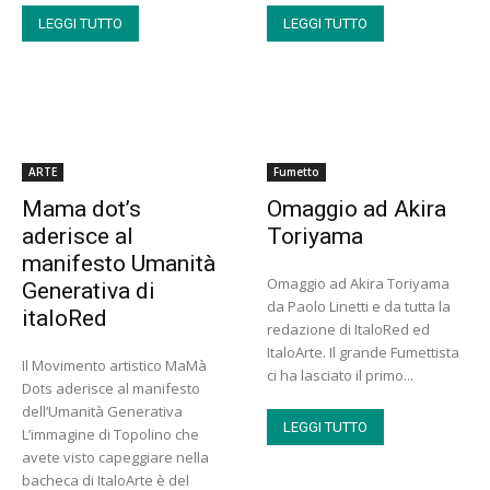
LEGGI TUTTO
LEGGI TUTTO
ARTE
Fumetto
Mama dot’s
Omaggio ad Akira
aderisce al
Toriyama
manifesto Umanità
Omaggio ad Akira Toriyama
Generativa di
da Paolo Linetti e da tutta la
italoRed
redazione di ItaloRed ed
ItaloArte. Il grande Fumettista
Il Movimento artistico MaMà
ci ha lasciato il primo...
Dots aderisce al manifesto
dell’Umanità Generativa
LEGGI TUTTO
L’immagine di Topolino che
avete visto capeggiare nella
bacheca di ItaloArte è del