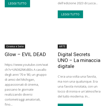
dell'edizione 2023 di Lucca...
LEGGI TUTTO
LEGGI TUTTO
Cinema e Serie
ARTE
Glow – EVIL DEAD
Digital Secrets
UNO – La minaccia
https://www.youtube.com/wat
digitale
ch?v=UN362NKd83s A cavallo
degli anni ‘70 e ‘80, un gruppo
C'era una volta una favola,
di amici del Michigan,
ma non una qualunque. Era
appassionati di cinema,
una favola rivisitata, con un
passano le giornate
tocco di ironia e un'atmosfera
realizzando diversi
del tutto moderna. In...
cortometraggi amatoriali,
fino...