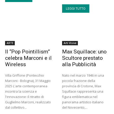
LEGGI TUTTO
ARTE
Arti Visive
ll “Pop Pointillism”
Max Squillace: uno
celebra Marconi e il
Scultore prestato
Wireless
alla Pubblicità
Villa Griffone (Pontecchio
Nato nel marzo 1946 in una
Marconi - Bologna), 31 Maggio
piccola frazione della
2025 L'arte contemporanea
provincia di Crotone, Max
incontra la scienza e
Squillace rappresenta una
l'innovazione: il ritratto di
figura emblematica nel
Guglielmo Marconi, realizzato
panorama artistico italiano
dal collettivo...
del Novecento,...