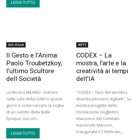
LEGGI TUTTO
Arti Visive
ARTE
Il Gesto e l’Anima:
CODEX – La
Paolo Troubetzkoy,
mostra, l’arte e la
l’ultimo Scultore
creatività ai tempi
dell Società
dell’IA
La Mostra MILANO - Entrare
"CODEX – l’eco del wireless
nelle sale della GAM in questi
diventa pensiero digitale", la
giorni è come varcare la soglia
mostra progetto della
di un salotto della Belle
Fondazione Guglielmo
Époque, ma con...
Marconi e del Comitato
Nazionale Marconi,
inaugurata il 2 febbraio,...
LEGGI TUTTO