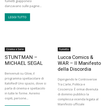
fumetti giapponesi
danzavano sulle pagine...
LEGGI TUTTO
Cinema e Serie
Fumetto
STUNTMAN –
Lucca Comics &
MICHAEL SEGAL
WAR – Il Manifesto
della Discordia
Benvenuti su Glow, il
programma spettacolare di
Dipingendo le Controversie
ItaloRed! Uno spazio, dove si
Tra L’arte, Politica e
parla di cinema e spettacolo
Coscienza È ormai divenuta
in tutte le forme. Avremo
di dominio pubblico la
ospiti, persone...
complessa vicenda legata al
Manifesto ufficiale