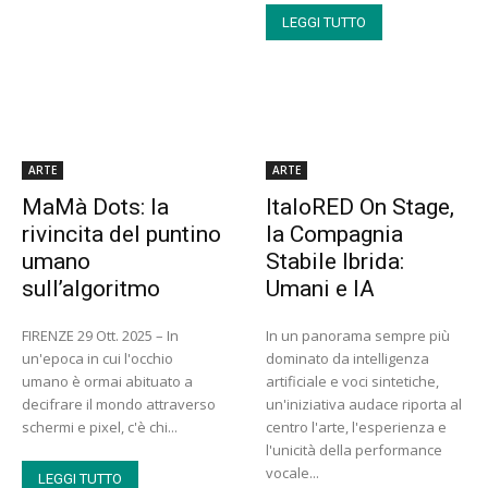
LEGGI TUTTO
ARTE
ARTE
MaMà Dots: la
ItaloRED On Stage,
rivincita del puntino
la Compagnia
umano
Stabile Ibrida:
sull’algoritmo
Umani e IA
FIRENZE 29 Ott. 2025 – In
In un panorama sempre più
un'epoca in cui l'occhio
dominato da intelligenza
umano è ormai abituato a
artificiale e voci sintetiche,
decifrare il mondo attraverso
un'iniziativa audace riporta al
schermi e pixel, c'è chi...
centro l'arte, l'esperienza e
l'unicità della performance
vocale...
LEGGI TUTTO