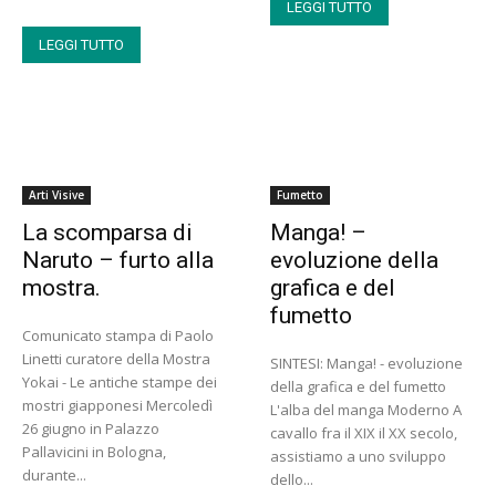
LEGGI TUTTO
LEGGI TUTTO
Arti Visive
Fumetto
La scomparsa di
Manga! –
Naruto – furto alla
evoluzione della
mostra.
grafica e del
fumetto
Comunicato stampa di Paolo
Linetti curatore della Mostra
SINTESI: Manga! - evoluzione
Yokai - Le antiche stampe dei
della grafica e del fumetto
mostri giapponesi Mercoledì
L'alba del manga Moderno A
26 giugno in Palazzo
cavallo fra il XIX il XX secolo,
Pallavicini in Bologna,
assistiamo a uno sviluppo
durante...
dello...