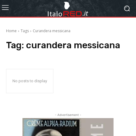
Home
Tags
Curandera messicana
Tag:
curandera messicana
No posts to display
- Advertisement -