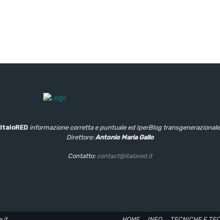
ItaloRED
informazione corretta e puntuale
ed IperBlog transgenerazionale
Direttore:
Antonio Maria Gallo
Contatto:
contact@italored.it
.it
HOME
INFO
TECNICHE E TE