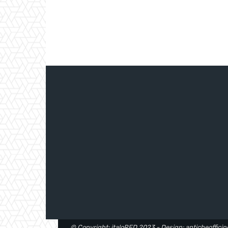
© Copyright: italoRED 2023 - Design: anticheofficine