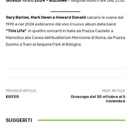
GIOVEDì 11/07/2024 – BOLOGNA
– Sequoie Music Park ORE 21,30
Gary Barlow, Mark Owen e Howard Donald
calcano le scene dal
1990 e nel 2024 esibiranno dal vivo il nuovo album della band
“This Life”
in quattro concerti in Italia da Piazza Castello a
Marostica alla Cavea dell’Auditorium Morricone di Roma, da Piazza
Duomo a Trani al Sequoia Park di Bologna.
PREVIOUS ARTICLE
NEXT ARTICLE
KIEFER
Oroscopo dal 30 ottobre al 5
novembre
SUGGERITI