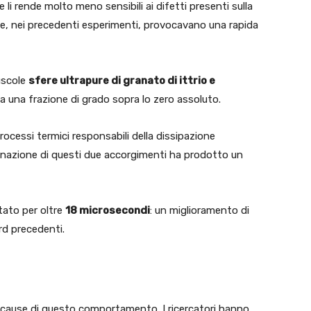
li rende molto meno sensibili ai difetti presenti sulla
i che, nei precedenti esperimenti, provocavano una rapida
uscole
sfere ultrapure di granato di ittrio e
a una frazione di grado sopra lo zero assoluto.
ocessi termici responsabili della dissipazione
binazione di questi due accorgimenti ha prodotto un
tato per oltre
18 microsecondi
: un miglioramento di
rd precedenti.
lle cause di questo comportamento. I ricercatori hanno