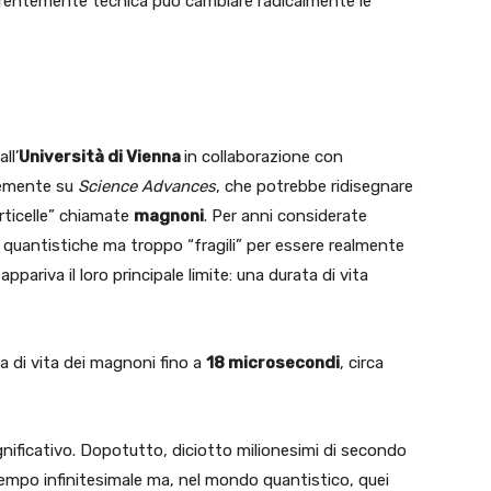
entemente tecnica può cambiare radicalmente le
ll’
Università di Vienna
in collaborazione con
ntemente su
Science Advances
, che potrebbe ridisegnare
articelle” chiamate
magnoni
. Per anni considerate
quantistiche ma troppo “fragili” per essere realmente
ppariva il loro principale limite: una durata di vita
ata di vita dei magnoni fino a
18 microsecondi
, circa
gnificativo. Dopotutto, diciotto milionesimi di secondo
tempo infinitesimale ma, nel mondo quantistico, quei