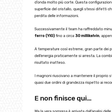
d’onda molto più corte. Questa configurazione 
superficie del cristallo, quegli stessi difett
perdita delle informazioni.
Successivamente il team ha raffreddato min
ferro
(YIG)
fino a circa
30 millikelvin
, appen
A temperature così estreme, gran parte dei pr
dell’energia praticamente si arresta. La com
risultato inatteso.
I magnoni riuscivano a mantenere il proprio s
quasi due ordini di grandezza rispetto ai reco
E non finisce qui…
Ma la vera sorpresa è arrivata dall’analisi de