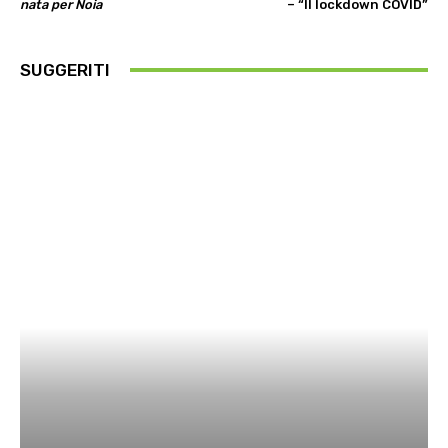
nata per Noia
– “Il lockdown COVID”
SUGGERITI