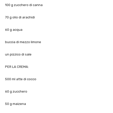
100 g zucchero di canna
70 g olio di arachidi
60 g acqua
buccia di mezzo limone
un pizzico di sale
PER LA CREMA:
500 ml atte di cocco
60 g zucchero
50 g maizena