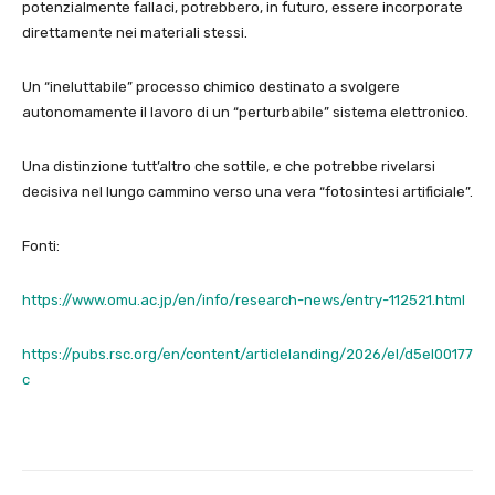
potenzialmente fallaci, potrebbero, in futuro, essere incorporate
direttamente nei materiali stessi.
Un “ineluttabile” processo chimico destinato a svolgere
autonomamente il lavoro di un “perturbabile” sistema elettronico.
Una distinzione tutt’altro che sottile, e che potrebbe rivelarsi
decisiva nel lungo cammino verso una vera “fotosintesi artificiale”.
Fonti:
https://www.omu.ac.jp/en/info/research-news/entry-112521.html
https://pubs.rsc.org/en/content/articlelanding/2026/el/d5el00177
c