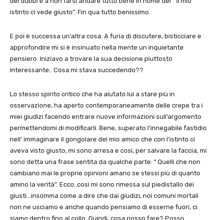
dei dubbi e a non farsi andare tutto bene in nome del ” il mio
istinto ci vede giusto”. Fin qua tutto benissimo.
E poi è successa un’altra cosa. A furia di discutere, bisticciare e
approfondire mi si è insinuato nella mente un inquietante
pensiero. Iniziavo a trovare la sua decisione piuttosto
interessante.. Cosa mi stava succedendo??
Lo stesso spirito critico che ha aiutato lui a stare più in
osservazione, ha aperto contemporaneamente delle crepe tra i
miei giudizi facendo entrare nuove informazioni sull’argomento
permettendomi di modificarli. Bene, superato l’innegabile fastidio
nell’ immaginare il gongolare del mio amico che con l’istinto ci
aveva visto giusto, mi sono arresa e così, per salvare la faccia, mi
sono detta una frase sentita da qualche parte: “ Quelli che non
cambiano mai le proprie opinioni amano se stessi più di quanto
amino la verità”. Ecco..così mi sono rimessa sul piedistallo dei
giusti…insomma come a dire che dai giudizi, noi comuni mortali
non ne usciamo e anche quando pensiamo di esserne fuori, ci
siamo dentro fino al collo. Quindi, cosa posso fare? Posso