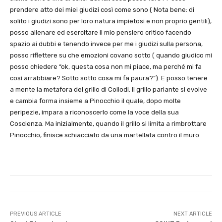
prendere atto dei miei giudizi così come sono ( Nota bene: di
solito i giudizi sono per loro natura impietosi e non proprio gentili),
posso allenare ed esercitare il mio pensiero critico facendo
spazio ai dubbi e tenendo invece per me i giudizi sulla persona,
posso riflettere su che emozioni covano sotto ( quando giudico mi
posso chiedere “ok, questa cosa non mi piace, ma perché mi fa
così arrabbiare? Sotto sotto cosa mi fa paura?”). E posso tenere
a mente la metafora del grillo di Collodi. Il grillo parlante si evolve
e cambia forma insieme a Pinocchio il quale, dopo molte
peripezie, impara a riconoscerlo come la voce della sua
Coscienza. Ma inizialmente, quando il grillo si limita a rimbrottare
Pinocchio, finisce schiacciato da una martellata contro il muro.
PREVIOUS ARTICLE
NEXT ARTICLE