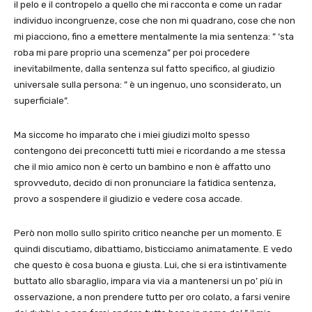
il pelo e il contropelo a quello che mi racconta e come un radar
individuo incongruenze, cose che non mi quadrano, cose che non
mi piacciono, fino a emettere mentalmente la mia sentenza: ” ‘sta
roba mi pare proprio una scemenza” per poi procedere
inevitabilmente, dalla sentenza sul fatto specifico, al giudizio
universale sulla persona: ” è un ingenuo, uno sconsiderato, un
superficiale”.
Ma siccome ho imparato che i miei giudizi molto spesso
contengono dei preconcetti tutti miei e ricordando a me stessa
che il mio amico non è certo un bambino e non è affatto uno
sprovveduto, decido di non pronunciare la fatidica sentenza,
provo a sospendere il giudizio e vedere cosa accade.
Però non mollo sullo spirito critico neanche per un momento. E
quindi discutiamo, dibattiamo, bisticciamo animatamente. E vedo
che questo è cosa buona e giusta. Lui, che si era istintivamente
buttato allo sbaraglio, impara via via a mantenersi un po’ più in
osservazione, a non prendere tutto per oro colato, a farsi venire