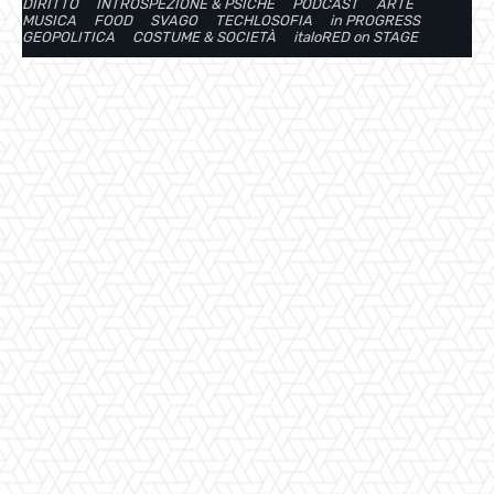
DIRITTO
INTROSPEZIONE & PSICHE
PODCAST
ARTE
MUSICA
FOOD
SVAGO
TECHLOSOFIA
in PROGRESS
GEOPOLITICA
COSTUME & SOCIETÀ
italoRED on STAGE