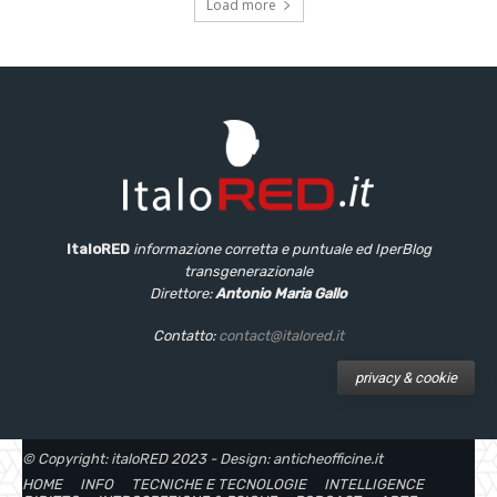
Load more
ItaloRED
informazione corretta e puntuale
ed IperBlog
transgenerazionale
Direttore:
Antonio Maria Gallo
Contatto:
contact@italored.it
privacy & cookie
© Copyright: italoRED 2023 - Design: anticheofficine.it
HOME
INFO
TECNICHE E TECNOLOGIE
INTELLIGENCE