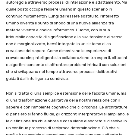
autoregola attraverso processi di interazione e adattamento. Ma
quale posto occupa l’essere umano in questo scenario in
continuo mutamento? Lungi dall’essere sostituito, l’intelletto
umano diventa il punto di snodo di una nuova alleanza tra
materia vivente e codice informatico. L’uomo, con la sua
irriducibile capacità di significazione e la sua tensione al senso,
non è marginalizzato, bensì integrato in un sistema di co-
creazione del sapere. Come dimostrano le esperienze di
crowdsourcing intelligente, la collaborazione tra esperti, cittadini
e algoritmi consente di affrontare problemi intricati con soluzioni
che si sviluppano nel tempo attraverso processi deliberativi
guidati dall’intelligenza condivisa.
Non si tratta di una semplice estensione delle facoltà umane, ma
di una trasformazione qualitativa della nostra relazione con il
sapere e con l’ambiente cognitivo che ci circonda. Le architetture
di pensiero si fanno fluide, gli orizzonti interpretativi si ampliano, e
la distinzione tra chi elabora e cosa viene elaborato si dissolve in
un continuo processo di reciproca determinazione. Ciò che si
profila è un cambio di paradigma che coinvolge non soltanto la