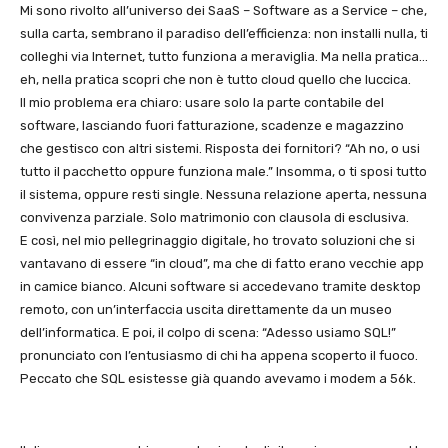
Mi sono rivolto all’universo dei SaaS – Software as a Service – che,
sulla carta, sembrano il paradiso dell’efficienza: non installi nulla, ti
colleghi via Internet, tutto funziona a meraviglia. Ma nella pratica…
eh, nella pratica scopri che non è tutto cloud quello che luccica.
Il mio problema era chiaro: usare solo la parte contabile del
software, lasciando fuori fatturazione, scadenze e magazzino
che gestisco con altri sistemi. Risposta dei fornitori? “Ah no, o usi
tutto il pacchetto oppure funziona male.” Insomma, o ti sposi tutto
il sistema, oppure resti single. Nessuna relazione aperta, nessuna
convivenza parziale. Solo matrimonio con clausola di esclusiva.
E così, nel mio pellegrinaggio digitale, ho trovato soluzioni che si
vantavano di essere “in cloud”, ma che di fatto erano vecchie app
in camice bianco. Alcuni software si accedevano tramite desktop
remoto, con un’interfaccia uscita direttamente da un museo
dell’informatica. E poi, il colpo di scena: “Adesso usiamo SQL!”
pronunciato con l’entusiasmo di chi ha appena scoperto il fuoco.
Peccato che SQL esistesse già quando avevamo i modem a 56k.