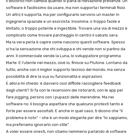
Il discorso non cambia quando si parla di rilevazione presenze. Un
software è facilissimo da usare, ma non supporta i terminali fisici.
Un altro li supporta, ma per configurarlo servono un master in
ingegneria spaziale e un esorcista. Insomma: o troppo facile e
limitato, o troppo potente e ingestibile. Trovare una via di mezzo è
complicato come trovare parcheggio in centro il sabato sera.
Ma la vera perla è capire come nascono questi software. Spesso
si ha la sensazione che chi sviluppa e chi vende non si parlino da
anni. Il commerciale vende la Luna, lo sviluppatore programma
Marte. E l’utente nel mezzo, cioè io, finisce su Plutone. Lontano da
tutto, anche con il miglior supporto tecnico del mondo, ma senza
possibilità di dire la sua su funzionalità e aspirazioni.
E allora mi chiedo: è davvero così difficile raccogliere feedback
dagli utenti? Si fa con le recensioni dei ristoranti, con le app per
fare jogging, persino con i pupazzi delle merendine. Ma nei
software no: lì bisogna aspettare che qualcuno protesti tanto e
forte per essere ascoltati. E anche in quel caso, ti dicono che “il
problema è noto” – che è un modo elegante per dire “lo sappiamo,
ma preferiamo ignorarlo con stile”.
A voler essere onesti, non stiamo nemmeno parlando di software