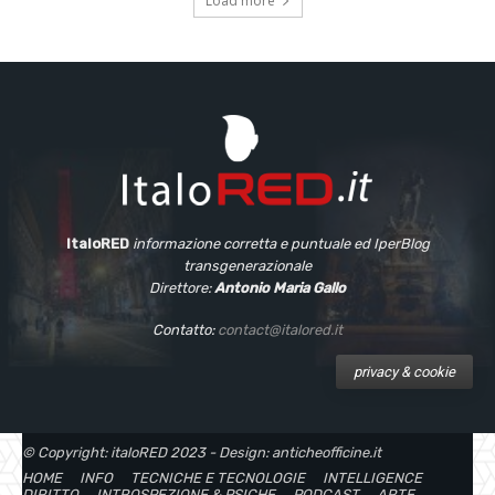
Load more
ItaloRED
informazione corretta e puntuale
ed IperBlog
transgenerazionale
Direttore:
Antonio Maria Gallo
Contatto:
contact@italored.it
privacy & cookie
© Copyright: italoRED 2023 - Design: anticheofficine.it
HOME
INFO
TECNICHE E TECNOLOGIE
INTELLIGENCE
DIRITTO
INTROSPEZIONE & PSICHE
PODCAST
ARTE