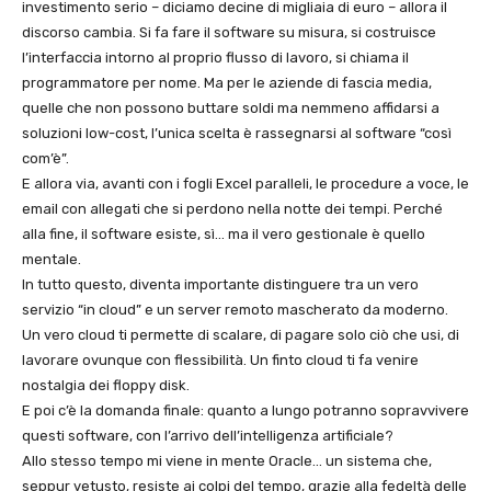
investimento serio – diciamo decine di migliaia di euro – allora il
discorso cambia. Si fa fare il software su misura, si costruisce
l’interfaccia intorno al proprio flusso di lavoro, si chiama il
programmatore per nome. Ma per le aziende di fascia media,
quelle che non possono buttare soldi ma nemmeno affidarsi a
soluzioni low-cost, l’unica scelta è rassegnarsi al software “così
com’è”.
E allora via, avanti con i fogli Excel paralleli, le procedure a voce, le
email con allegati che si perdono nella notte dei tempi. Perché
alla fine, il software esiste, sì… ma il vero gestionale è quello
mentale.
In tutto questo, diventa importante distinguere tra un vero
servizio “in cloud” e un server remoto mascherato da moderno.
Un vero cloud ti permette di scalare, di pagare solo ciò che usi, di
lavorare ovunque con flessibilità. Un finto cloud ti fa venire
nostalgia dei floppy disk.
E poi c’è la domanda finale: quanto a lungo potranno sopravvivere
questi software, con l’arrivo dell’intelligenza artificiale?
Allo stesso tempo mi viene in mente Oracle… un sistema che,
seppur vetusto, resiste ai colpi del tempo, grazie alla fedeltà delle