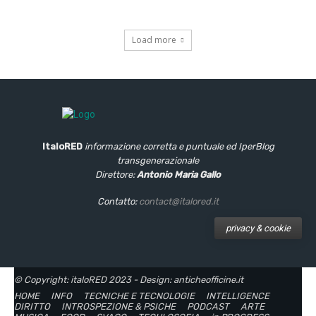
Load more
ItaloRED
informazione corretta e puntuale
ed IperBlog
transgenerazionale
Direttore:
Antonio Maria Gallo
Contatto:
contact@italored.it
privacy & cookie
© Copyright: italoRED 2023 - Design: anticheofficine.it
HOME
INFO
TECNICHE E TECNOLOGIE
INTELLIGENCE
DIRITTO
INTROSPEZIONE & PSICHE
PODCAST
ARTE