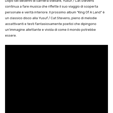
Dopo sei decenni di carriera stellare, Yusuf / Cat Stevens
continua a fare musica che riflette il suo viaggio di scoperta
personale e verità interiore. Il prossimo album “King Of A Land” è
un classico disco alla Yusuf / Cat Stevens, pieno di melodie
accattivanti e testi fantasiosamente poetici che dipingono
un’immagine allettante e vivida di come il mondo potrebbe
essere.