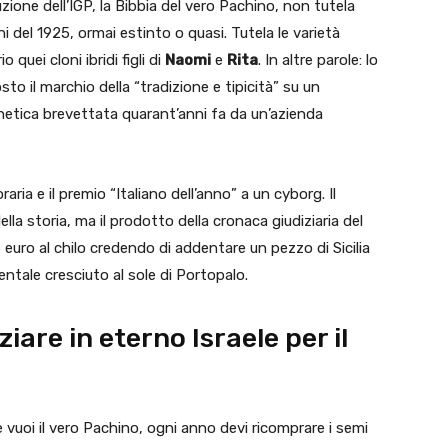
oduzione dell’IGP, la Bibbia del vero Pachino, non tutela
 del 1925, ormai estinto o quasi. Tutela le varietà
o quei cloni ibridi figli di
Naomi
e
Rita
. In altre parole: lo
o il marchio della “tradizione e tipicità” su un
netica brevettata quarant’anni fa da un’azienda
ia e il premio “Italiano dell’anno” a un cyborg. Il
a storia, ma il prodotto della cronaca giudiziaria del
euro al chilo credendo di addentare un pezzo di Sicilia
ntale cresciuto al sole di Portopalo.
are in eterno Israele per il
vuoi il vero Pachino, ogni anno devi ricomprare i semi