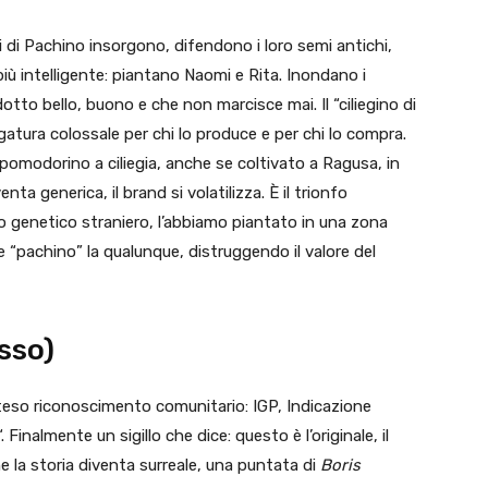
i di Pachino insorgono, difendono i loro semi antichi,
iù intelligente: piantano Naomi e Rita. Inondano i
otto bello, buono e che non marcisce mai. Il “ciliegino di
gatura colossale per chi lo produce e per chi lo compra.
i pomodorino a ciliegia, anche se coltivato a Ragusa, in
ta generica, il brand si volatilizza. È il trionfo
to genetico straniero, l’abbiamo piantato in una zona
e “pachino” la qualunque, distruggendo il valore del
sso)
atteso riconoscimento comunitario: IGP, Indicazione
“. Finalmente un sigillo che dice: questo è l’originale, il
e la storia diventa surreale, una puntata di
Boris