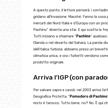
A questo punto, il lettore penserà: i contadin
gridano all’invasione. Macché. Fanno la cosa p
mercati del Nord Italia e d’Europa con un prod
Pachino” diventa una star. E qui scatta la fre
Tutti iniziano a chiamare “
Pachino
” qualsias
Olanda o nel deserto del Sahara. La parola diven
dell’italica furbizia: abbiamo preso un brevet
climatica unica, e ora i furbetti vendono com
prodotto originale.
Arriva l’IGP (con parado
Per salvare capra e cavoli, nel 2003 arriva l’
Geografica Protetta. “
Pomodoro di Pachino
resto è tarocco. Tutto bene, no? No. È qui ch