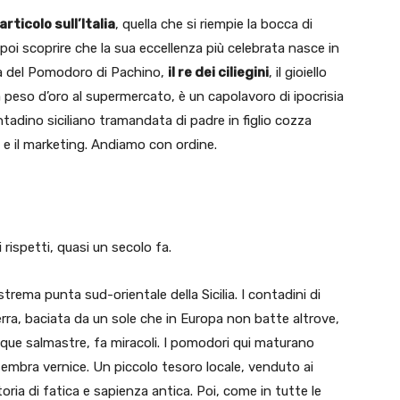
articolo sull’Italia
, quella che si riempie la bocca di
o poi scoprire che la sua eccellenza più celebrata nasce in
ria del Pomodoro di Pachino,
il re dei ciliegini
, il gioiello
 peso d’oro al supermercato, è un capolavoro di ipocrisia
ntadino siciliano tramandata di padre in figlio cozza
 e il marketing. Andiamo con ordine.
rispetti, quasi un secolo fa.
strema punta sud-orientale della Sicilia. I contadini di
erra, baciata da un sole che in Europa non batte altrove,
cque salmastre, fa miracoli. I pomodori qui maturano
embra vernice. Un piccolo tesoro locale, venduto ai
toria di fatica e sapienza antica. Poi, come in tutte le