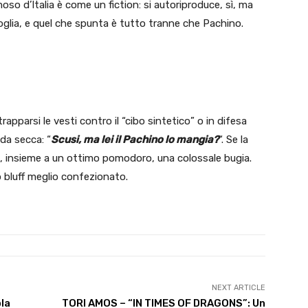
oso d’Italia è come un fiction: si autoriproduce, sì, ma
rmoglia, e quel che spunta è tutto tranne che Pachino.
apparsi le vesti contro il “cibo sintetico” o in difesa
nda secca: “
Scusi, ma lei il Pachino lo mangia?
“. Se la
, insieme a un ottimo pomodoro, una colossale bugia.
o bluff meglio confezionato.
NEXT ARTICLE
bla
TORI AMOS – “IN TIMES OF DRAGONS”: Un