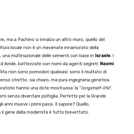
ere, ma a Pachino si innalza un altro muro, quello del
ltura locale non è un mecenate innamorato della
, una multinazionale delle sementi con base in
Israele
. I
età ibride, battezzate con nomi da agenti segreti:
Naomi
 Rita non sono pomodori qualsiasi: sono il risultato di
senso stretto, sia chiaro, ma pura ingegneria genetica
boratorio hanno una dote mostruosa: la “
longshelf-life
“,
orni senza diventare poltiglia. Perfette per la Grande
i anni muove i primi passi. Il sapore? Quello,
a il gene della modernità è tutto brevettato.