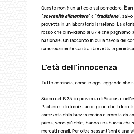
Questo non è un articolo sul pomodoro.
È un 
“
sovranità alimentare
” e “
tradizione
“, salv
provetta in un laboratorio israeliano. La sto
rosso che ci invidiano al G7 e che paghiamo a
nazionale. Un racconto in cui la favola del co
rumorosamente contro i brevetti, la genetica
L’età dell’innocenza
Tutto comincia, come in ogni leggenda che si 
Siamo nel 1925, in provincia di Siracusa, nell’e
Pachino e dintorni si accorgono che la loro t
carezzata dalla brezza marina e irrorata da a
prima, sono più dolci, hanno una buccia che s
mercati rionali. Per oltre sessant’anni è una s