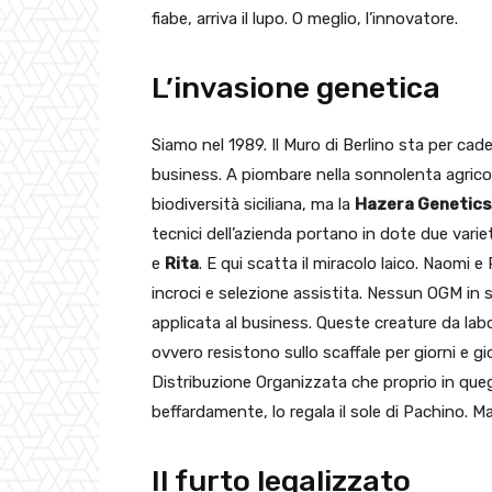
fiabe, arriva il lupo. O meglio, l’innovatore.
L’invasione genetica
Siamo nel 1989. Il Muro di Berlino sta per cad
business. A piombare nella sonnolenta agrico
biodiversità siciliana, ma la
Hazera Genetics
tecnici dell’azienda portano in dote due vari
e
Rita
. E qui scatta il miracolo laico. Naomi e
incroci e selezione assistita. Nessun OGM in 
applicata al business. Queste creature da la
ovvero resistono sullo scaffale per giorni e gi
Distribuzione Organizzata che proprio in quegl
beffardamente, lo regala il sole di Pachino. M
Il furto legalizzato