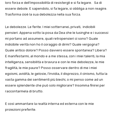
loro forza e dell’impossibilità di resistergli e si fa legare. Sa di
essere debole. E sapendolo, si fa legare, si obbliga a non reagire.
Trasforma cioè la sua debolezza nella sua forza.
Le debolezze. Le ferite. I miei sotterranei, privati, indicibili
pensieri. Appena sotto la posa da Dea che le lusinghe e i successi
mi portano ad assumere, quali retropensieri ci sono? Quale
indicibile verità non ho il coraggio di dirmi? Quale vergogna?
Quale antico dolore? Posso davvero essere spontanea? Libera?
E manifestarmi, al mondo e a me stessa, con i miei talenti, la mia
intelligenza, sensibilità e bravura e con le mie debolezze, le mie
fragilità, le mie paure? Posso osservare dentro di me i miei
egoismi, avidità, le gelosie, l’invidia, il disprezzo, il cinismo, tutta la
vasta gamma dei sentimenti più biechi, o mi penso come ad un
essere splendente che può solo migliorare? Insomma finirei per
raccontarmela di brutto.
E così ammantare la realtà interna ed esterna con le mie
proiezioni preferite.