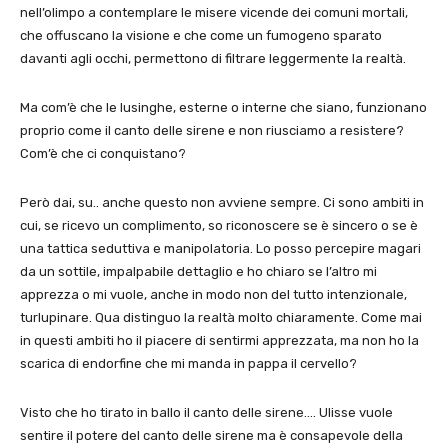
nell’olimpo a contemplare le misere vicende dei comuni mortali,
che offuscano la visione e che come un fumogeno sparato
davanti agli occhi, permettono di filtrare leggermente la realtà.
Ma com’è che le lusinghe, esterne o interne che siano, funzionano
proprio come il canto delle sirene e non riusciamo a resistere?
Com’è che ci conquistano?
Però dai, su.. anche questo non avviene sempre. Ci sono ambiti in
cui, se ricevo un complimento, so riconoscere se è sincero o se è
una tattica seduttiva e manipolatoria. Lo posso percepire magari
da un sottile, impalpabile dettaglio e ho chiaro se l’altro mi
apprezza o mi vuole, anche in modo non del tutto intenzionale,
turlupinare. Qua distinguo la realtà molto chiaramente. Come mai
in questi ambiti ho il piacere di sentirmi apprezzata, ma non ho la
scarica di endorfine che mi manda in pappa il cervello?
Visto che ho tirato in ballo il canto delle sirene…. Ulisse vuole
sentire il potere del canto delle sirene ma è consapevole della