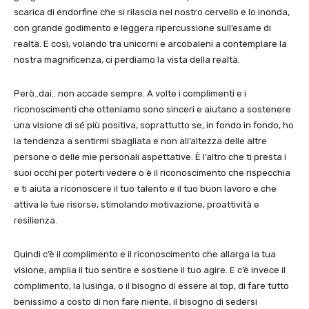
scarica di endorfine che si rilascia nel nostro cervello e lo inonda,
con grande godimento e leggera ripercussione sull’esame di
realtà. E così, volando tra unicorni e arcobaleni a contemplare la
nostra magnificenza, ci perdiamo la vista della realtà.
Però..dai.. non accade sempre. A volte i complimenti e i
riconoscimenti che otteniamo sono sinceri e aiutano a sostenere
una visione di sé più positiva, soprattutto se, in fondo in fondo, ho
la tendenza a sentirmi sbagliata e non all’altezza delle altre
persone o delle mie personali aspettative. È l’altro che ti presta i
suoi occhi per poterti vedere o è il riconoscimento che rispecchia
e ti aiuta a riconoscere il tuo talento e il tuo buon lavoro e che
attiva le tue risorse, stimolando motivazione, proattività e
resilienza.
Quindi c’è il complimento e il riconoscimento che allarga la tua
visione, amplia il tuo sentire e sostiene il tuo agire. E c’è invece il
complimento, la lusinga, o il bisogno di essere al top, di fare tutto
benissimo a costo di non fare niente, il bisogno di sedersi