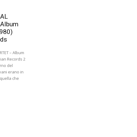
AL
 Album
980)
rds
TET – Album
lian Records 2
erno del
vani erano in
i quella che