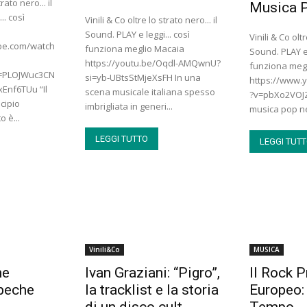
rato nero... il
Musica 
.. così
Vinili & Co oltre lo strato nero... il
Sound. PLAY e leggi... così
Vinili & Co oltr
be.com/watch
funziona meglio Macaia
Sound. PLAY e 
https://youtu.be/Oqdl-AMQwnU?
funziona meg
t=PLOJWuc3CN
si=yb-UBtsStMjeXsFH In una
https://www.
Enf6TUu “Il
scena musicale italiana spesso
?v=pbXo2VOJZ5
cipio
imbrigliata in generi...
musica pop ne
o è...
LEGGI TUTTO
LEGGI TUT
Vinili&Co
MUSICA
he
Ivan Graziani: “Pigro”,
Il Rock 
peche
la tracklist e la storia
Europeo:
di un disco cult
Tempo