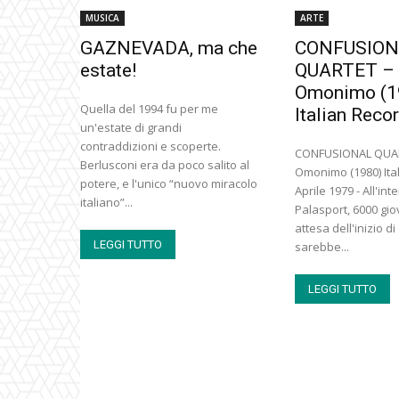
MUSICA
ARTE
GAZNEVADA, ma che
CONFUSION
estate!
QUARTET –
Omonimo (1
Quella del 1994 fu per me
Italian Reco
un'estate di grandi
contraddizioni e scoperte.
CONFUSIONAL QUAR
Berlusconi era da poco salito al
Omonimo (1980) Ita
potere, e l'unico “nuovo miracolo
Aprile 1979 - All'int
italiano”...
Palasport, 6000 gio
attesa dell'inizio d
LEGGI TUTTO
sarebbe...
LEGGI TUTTO