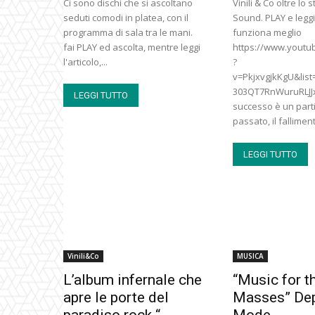
Ci sono dischi che si ascoltano
Vinili & Co oltre lo st
seduti comodi in platea, con il
Sound. PLAY e leggi.
programma di sala tra le mani.
funziona meglio
fai PLAY ed ascolta, mentre leggi
https://www.youtu
l'articolo,...
?
v=PkjxvgjkKgU&lis
303QT7RnWuruRLJJx
LEGGI TUTTO
successo è un parti
passato, il falliment
LEGGI TUTTO
Vinili&Co
MUSICA
L’album infernale che
“Music for t
apre le porte del
Masses” De
paradiso rock “
Mode