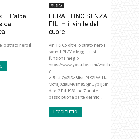
MUSICA
k – L’alba
BURATTINO SENZA
sica
FILI – il vinile del
ca
cuore
re lo strato nero il
Vinili & Co oltre lo strato nero il
sound. PLAY e leggi... così
funziona meglio
https://www.youtube.com/watch
TO
?
v=5etftQxZlSA&list=PL92LW1LlU
McYaJ02laEM61maSbJnGyp1j&in
dex=2 È il 1981, ho 7 anni e
passo buona parte del mio...
LEGGI TUTTO