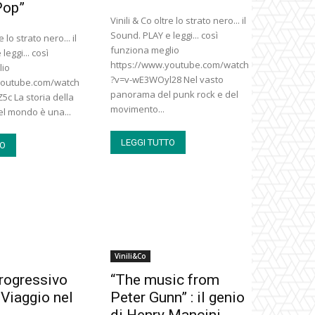
Pop”
Vinili & Co oltre lo strato nero... il
Sound. PLAY e leggi... così
e lo strato nero... il
funziona meglio
leggi... così
https://www.youtube.com/watch
lio
?v=v-wE3WOyl28 Nel vasto
youtube.com/watch
panorama del punk rock e del
c La storia della
movimento...
l mondo è una...
LEGGI TUTTO
TO
Vinili&Co
Progressivo
“The music from
 Viaggio nel
Peter Gunn” : il genio
di Henry Mancini