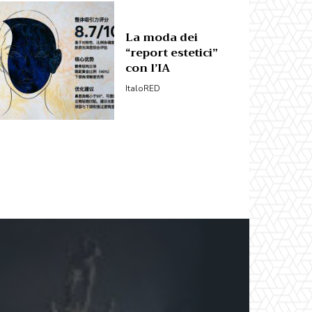
La moda dei
“report estetici”
con l’IA
ItaloRED