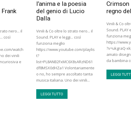
l’anima e la poesia
Crimson 
i Frank
del genio di Lucio
regno de
Dalla
Vinili & Co oltr
Sound. PLAY e 
rato nero... il
Vinili & Co oltre lo strato nero... il
funziona meg
.. così
Sound. PLAY e leggi... così
https://www.
funziona meglio
?v=ukgraQ-x
be.com/watch
https://www.youtube.com/playlis
amato disegna
 dei vinili
t?
da bambina ce
incuriosiva e
list=PL8ANB2FxMC6X8sARzND61
df8MSX0dHZa1 Volontariamente
o no, ho sempre ascoltato tanta
LEGGI TUT
musica italiana. Uno dei vinili...
LEGGI TUTTO