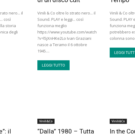
rato nero... il
Vinili & Co oltre lo strato nero... il
Vinili & Co oltr
.. così
Sound. PLAY e leggi... così
Sound. PLAY e 
la storia
funziona meglio
funziona megl
onica degli
https://www.youtube.com/watch
potrebbero es
?v=l5jXnHKe2Lo Ivan Graziani
colonna sonor
nasce a Teramo il 6 ottobre
1945....
LEGGI TUT
LEGGI TUTTO
Vinili&Co
Vinili&Co
”: il
“Dalla” 1980 – Tutta
In the Co