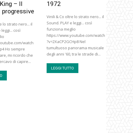
King – Il
1972
l progressive
Vinili & Co oltre lo strato nero... il
Sound. PLAY e leggi... così
e lo strato nero... il
funziona meglio
leggi... così
https://www.youtube.com/watch
lio
?v=2XaCP2GCHp8 Nel
youtube.com/watch
tumultuoso panorama musicale
kp4 Ho sempre
degli anni '60, tra le strade di...
re, mi ricordo che
rcavo di capire...
LEGGI TUTTO
TO