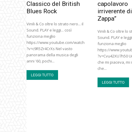
Classico del British
capolavoro
Blues Rock
irriverente d
Zappa”
Vinili & Co oltre lo strato nero... il
Sound. PLAY e leggi... così
Vinili & Co oltre lo st
funziona meglio
Sound. PLAY e leggi.
https://www.youtube.com/watch
funziona meglio
?v=c9R5Zr4CrXs Nel vasto
https://www.youtu
panorama della musica degli
?v=Cvu42XU7h50 Uno
anni '60, pochi...
che mi piaceva, mi 
che...
LEGGI TUTTO
LEGGI TUTTO