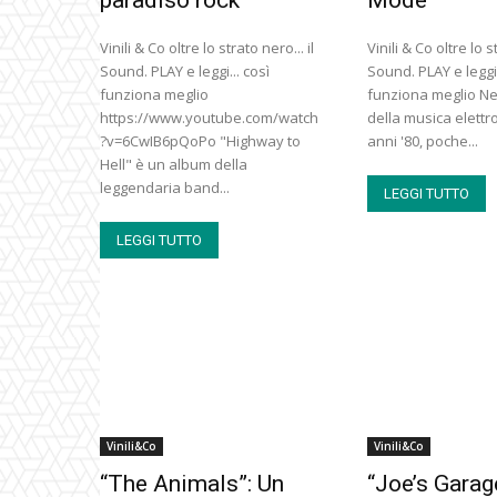
Vinili & Co oltre lo strato nero... il
Vinili & Co oltre lo st
Sound. PLAY e leggi... così
Sound. PLAY e leggi.
funziona meglio
funziona meglio Nel
https://www.youtube.com/watch
della musica elettr
?v=6CwIB6pQoPo "Highway to
anni '80, poche...
Hell" è un album della
leggendaria band...
LEGGI TUTTO
LEGGI TUTTO
Vinili&Co
Vinili&Co
“The Animals”: Un
“Joe’s Garage