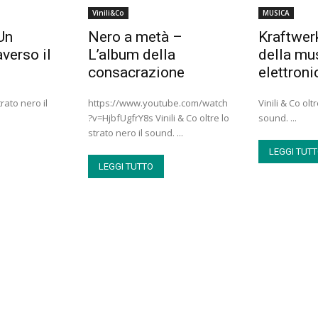
Vinili&Co
MUSICA
Un
Nero a metà –
Kraftwer
verso il
L’album della
della mu
consacrazione
elettroni
trato nero il
https://www.youtube.com/watch
Vinili & Co olt
?v=HjbfUgfrY8s Vinili & Co oltre lo
sound. ...
strato nero il sound. ...
LEGGI TUT
LEGGI TUTTO