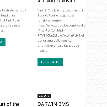
e lo strato nero... il
Vinili & Co oltre lo strato nero... il
leggi... così
Sound. PLAY e leggi... così
io I Pink Floyd
funziona meglio
sere la giusta
https://www.youtube.com/playlis
a...
t?list=PLkAUJkbhd-
RjTVT4CRg02EpwcVcW_gPgH Nel
panorama della musica
TO
cinematografica e jazz, pochi
nomi...
LEGGI TUTTO
Vinili&Co
urt of the
DARWIN BMS –