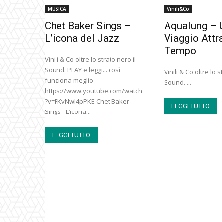
MUSICA
Vinili&Co
Chet Baker Sings –
Aqualung – 
L’icona del Jazz
Viaggio Attra
Tempo
Vinili & Co oltre lo strato nero il
Sound. PLAY e leggi... così
Vinili & Co oltre lo s
funziona meglio
Sound. ...
https://www.youtube.com/watch
?v=FKvNwl4pPKE Chet Baker
LEGGI TUTTO
Sings - L’icona...
LEGGI TUTTO