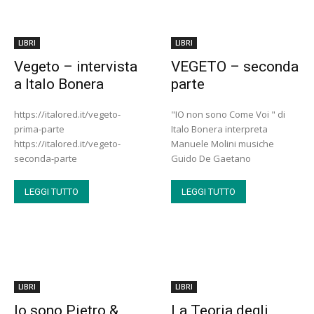
LIBRI
LIBRI
Vegeto – intervista
VEGETO – seconda
a Italo Bonera
parte
https://italored.it/vegeto-
"IO non sono Come Voi " di
prima-parte
Italo Bonera interpreta
https://italored.it/vegeto-
Manuele Molini musiche
seconda-parte
Guido De Gaetano
LEGGI TUTTO
LEGGI TUTTO
LIBRI
LIBRI
Io sono Pietro &
La Teoria degli