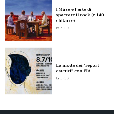
I Muse e l’arte di
spaccare il rock (e 140
chitarre)
ItaloRED
La moda dei “report
estetici” con l’IA
ItaloRED