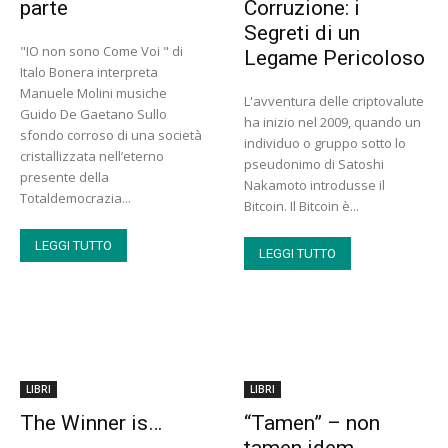
parte
Corruzione: i
Segreti di un
"IO non sono Come Voi " di
Legame Pericoloso
Italo Bonera interpreta
Manuele Molini musiche
L'avventura delle criptovalute
Guido De Gaetano Sullo
ha inizio nel 2009, quando un
sfondo corroso di una società
individuo o gruppo sotto lo
cristallizzata nell’eterno
pseudonimo di Satoshi
presente della
Nakamoto introdusse il
Totaldemocrazia...
Bitcoin. Il Bitcoin è...
LEGGI TUTTO
LEGGI TUTTO
LIBRI
LIBRI
The Winner is…
“Tamen” – non