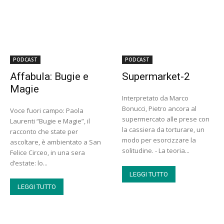
PODCAST
PODCAST
Affabula: Bugie e
Supermarket-2
Magie
Interpretato da Marco
Bonucci, Pietro ancora al
Voce fuori campo: Paola
supermercato alle prese con
Laurenti “Bugie e Magie”, il
la cassiera da torturare, un
racconto che state per
modo per esorcizzare la
ascoltare, è ambientato a San
solitudine. - La teoria...
Felice Circeo, in una sera
d’estate: lo...
LEGGI TUTTO
LEGGI TUTTO