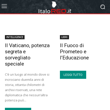
INTELLIGENCE
LIBRI
Il Vaticano, potenza
Il Fuoco di
segreta e
Prometeo e
sorvegliato
l’Educazione
speciale
C’è un luogo al mondo dove si
LEGGI TUTTO
incrociano duemila anni di
storia, ottanta chilometri di
archivi riservati, una rete
diplomatica che nessun’altra
potenza può...