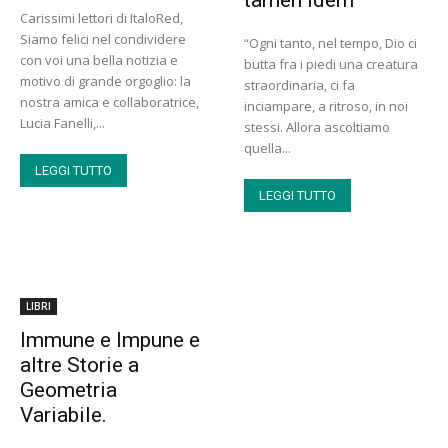
tamen idem
Carissimi lettori di ItaloRed,
Siamo felici nel condividere
“Ogni tanto, nel tempo, Dio ci
con voi una bella notizia e
butta fra i piedi una creatura
motivo di grande orgoglio: la
straordinaria, ci fa
nostra amica e collaboratrice,
inciampare, a ritroso, in noi
Lucia Fanelli,...
stessi. Allora ascoltiamo
quella...
LEGGI TUTTO
LEGGI TUTTO
LIBRI
Immune e Impune e
altre Storie a
Geometria
Variabile.