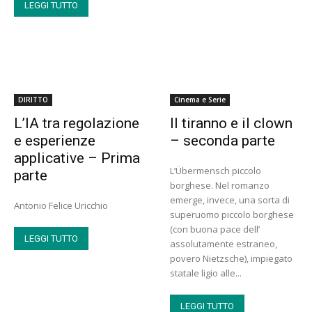
LEGGI TUTTO
DIRITTO
Cinema e Serie
L’IA tra regolazione
Il tiranno e il clown
e esperienze
– seconda parte
applicative – Prima
L’Übermensch piccolo
parte
borghese. Nel romanzo
emerge, invece, una sorta di
Antonio Felice Uricchio
superuomo piccolo borghese
(con buona pace dell’
LEGGI TUTTO
assolutamente estraneo,
povero Nietzsche), impiegato
statale ligio alle...
LEGGI TUTTO