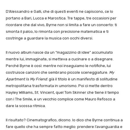
D’Alessandro e Galli, che di questi eventi ne capiscono, ce lo
portano a Bari, Lucca e Marostica. Tre tappe, tre occasioni per
ricordare che dal vivo, Byrne non si limita a fare un concerto: ti
smonta il palco, lo rimonta con precisione matematica e ti
costringe a guardare la musica con occhi diversi.
Il nuovo album nasce da un “magazzino di idee” accumulato
mentre lui, immaginate, si metteva a cucinare o a disegnare.
Perché Byrne è così: mentre noi inseguiamo le notifiche, lui
costruisce canzoni che sembrano piccole sceneggiature.
My
Apartment Is My Friend
: già il titolo è un manifesto di solitudine
metropolitana trasformata in umorismo. Poi ci mette dentro
Hayley Williams, St. Vincent, quel Tom Skinner che tiene il tempo
con i The Smile, e un vecchio complice come Mauro Refosco a
dare la scossa ritmica.
Il risultato? Cinematografico, dicono. Io dico che Byrne continua a
fare quello che ha sempre fatto meglio: prendere l’avanguardia e