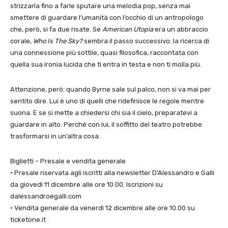
strizzarla fino a farle sputare una melodia pop, senza mai
smettere di guardare l’umanità con l’occhio di un antropologo
che, però, si fa due risate. Se
American Utopia
era un abbraccio
corale,
Who Is The Sky?
sembra il passo successivo: la ricerca di
una connessione più sottile, quasi filosofica, raccontata con
quella sua ironia lucida che ti entra in testa e non ti molla più.
Attenzione, però: quando Byrne sale sul palco, non si va mai per
sentito dire. Lui è uno di quelli che ridefinisce le regole mentre
suona. E se si mette a chiedersi chi sia il cielo, preparatevi a
guardare in alto. Perché con lui, il soffitto del teatro potrebbe
trasformarsi in un’altra cosa.
Biglietti – Presale e vendita generale
• Presale riservata agli iscritti alla newsletter D’Alessandro e Galli
da giovedì 11 dicembre alle ore 10.00. Iscrizioni su
dalessandroegalli.com
• Vendita generale da venerdì 12 dicembre alle ore 10.00 su
ticketone.it