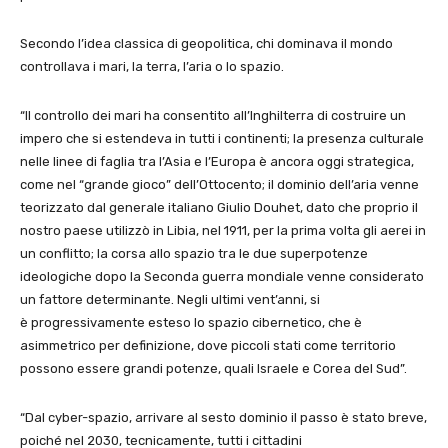
Secondo l’idea classica di geopolitica, chi dominava il mondo
controllava i mari, la terra, l’aria o lo spazio.
“Il controllo dei mari ha consentito all’Inghilterra di costruire un
impero che si estendeva in tutti i continenti; la presenza culturale
nelle linee di faglia tra l’Asia e l’Europa è ancora oggi strategica,
come nel “grande gioco” dell’Ottocento; il dominio dell’aria venne
teorizzato dal generale italiano Giulio Douhet, dato che proprio il
nostro paese utilizzò in Libia, nel 1911, per la prima volta gli aerei in
un conflitto; la corsa allo spazio tra le due superpotenze
ideologiche dopo la Seconda guerra mondiale venne considerato
un fattore determinante. Negli ultimi vent’anni, si
è progressivamente esteso lo spazio cibernetico, che è
asimmetrico per definizione, dove piccoli stati come territorio
possono essere grandi potenze, quali Israele e Corea del Sud”.
“Dal cyber-spazio, arrivare al sesto dominio il passo è stato breve,
poiché nel 2030, tecnicamente, tutti i cittadini