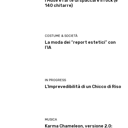
I Muse e l’arte di spaccare il rock (e
140 chitarre)
COSTUME & SOCIETÀ
La moda dei “report estetici” con
l’IA
IN PROGRESS
L’Imprevedibilità di un Chicco di Riso
MUSICA
Karma Chameleon, versione 2.0: