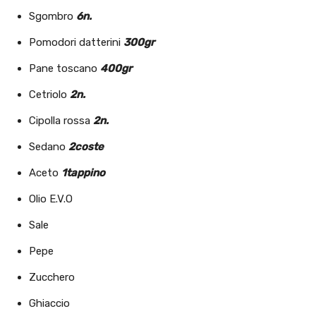
Sgombro
6n.
Pomodori datterini
300gr
Pane toscano
400gr
Cetriolo
2n.
Cipolla rossa
2n.
Sedano
2coste
Aceto
1tappino
Olio E.V.O
Sale
Pepe
Zucchero
Ghiaccio