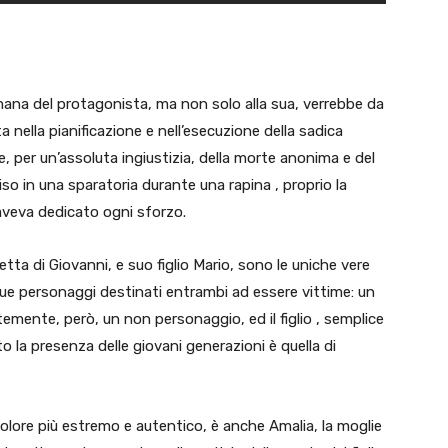
à umana del protagonista, ma non solo alla sua, verrebbe da
nella pianificazione e nell’esecuzione della sadica
, per un’assoluta ingiustizia, della morte anonima e del
so in una sparatoria durante una rapina , proprio la
aveva dedicato ogni sforzo.
etta di Giovanni, e suo figlio Mario, sono le uniche vere
 Due personaggi destinati entrambi ad essere vittime: un
mente, però, un non personaggio, ed il figlio , semplice
to la presenza delle giovani generazioni è quella di
lore più estremo e autentico, è anche Amalia, la moglie