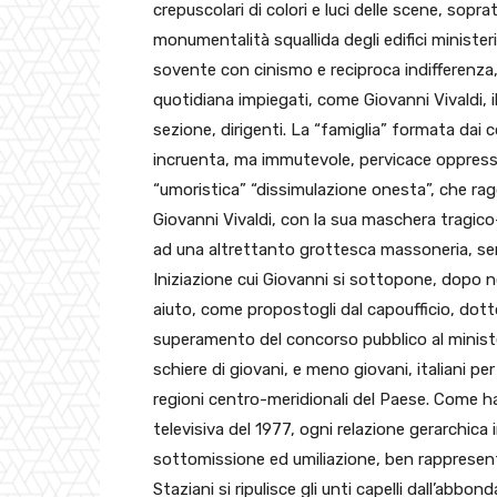
crepuscolari di colori e luci delle scene, sopra
monumentalità squallida degli edifici ministeria
sovente con cinismo e reciproca indifferenza,
quotidiana impiegati, come Giovanni Vivaldi, il
sezione, dirigenti. La “famiglia” formata dai 
incruenta, ma immutevole, pervicace oppress
“umoristica” “dissimulazione onesta”, che raggi
Giovanni Vivaldi, con la sua maschera tragico-ca
ad una altrettanto grottesca massoneria, sem
Iniziazione cui Giovanni si sottopone, dopo n
aiuto, come propostogli dal capoufficio, dottor
superamento del concorso pubblico al minist
schiere di giovani, e meno giovani, italiani 
regioni centro-meridionali del Paese. Come ha
televisiva del 1977, ogni relazione gerarchica 
sottomissione ed umiliazione, ben rappresent
Staziani si ripulisce gli unti capelli dall’abbo