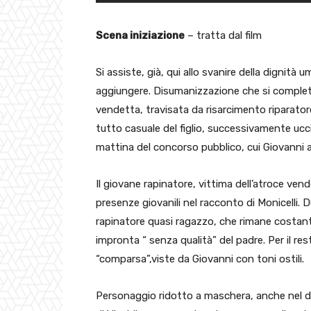
Scena iniziazione
– tratta dal film
Si assiste, già, qui allo svanire della dignit
aggiungere. Disumanizzazione che si completa 
vendetta, travisata da risarcimento riparatore
tutto casuale del figlio, successivamente ucci
mattina del concorso pubblico, cui Giovanni 
Il giovane rapinatore, vittima dell’atroce vend
presenze giovanili nel racconto di Monicelli.
rapinatore quasi ragazzo, che rimane costante
impronta “ senza qualità” del padre. Per il res
“comparsa”,viste da Giovanni con toni ostili.
Personaggio ridotto a maschera, anche nel do