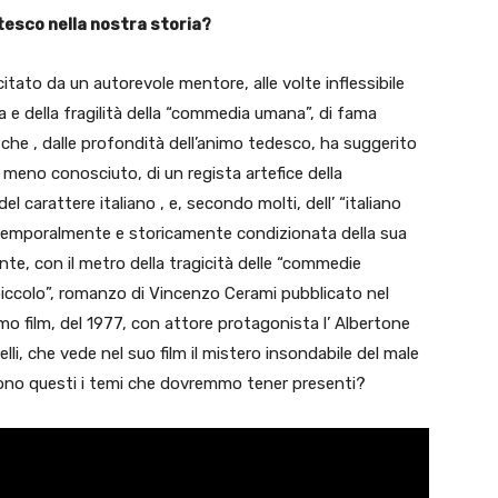
ttesco nella nostra storia?
citato da un autorevole mentore, alle volte inflessibile
a e della fragilità della “commedia umana”, di fama
 che , dalle profondità dell’animo tedesco, ha suggerito
i meno conosciuto, di un regista artefice della
carattere italiano , e, secondo molti, dell’ “italiano
o temporalmente e storicamente condizionata della sua
te, con il metro della tragicità delle “commedie
piccolo”, romanzo di Vincenzo Cerami pubblicato nel
o film, del 1977, con attore protagonista l’ Albertone
elli, che vede nel suo film il mistero insondabile del male
Sono questi i temi che dovremmo tener presenti?