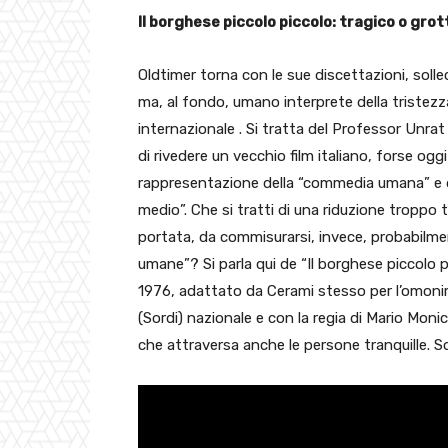
Il borghese piccolo piccolo: tragico o gro
Oldtimer torna con le sue discettazioni, solle
ma, al fondo, umano interprete della tristezz
internazionale . Si tratta del Professor Unrat
di rivedere un vecchio film italiano, forse ogg
rappresentazione della “commedia umana” e del 
medio”. Che si tratti di una riduzione tropp
portata, da commisurarsi, invece, probabilmen
umane”? Si parla qui de “Il borghese piccolo 
1976, adattato da Cerami stesso per l’omonim
(Sordi) nazionale e con la regia di Mario Monic
che attraversa anche le persone tranquille. 