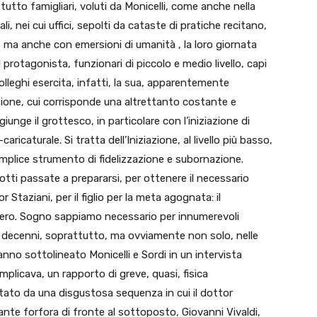
ttutto famigliari, voluti da Monicelli, come anche nella
li, nei cui uffici, sepolti da cataste di pratiche recitano,
 ma anche con emersioni di umanità , la loro giornata
 protagonista, funzionari di piccolo e medio livello, capi
colleghi esercita, infatti, la sua, apparentemente
ione, cui corrisponde una altrettanto costante e
unge il grottesco, in particolare con l’iniziazione di
ricaturale. Si tratta dell’Iniziazione, al livello più basso,
plice strumento di fidelizzazione e subornazione.
otti passate a prepararsi, per ottenere il necessario
 Staziani, per il figlio per la meta agognata: il
ero. Sogno sappiamo necessario per innumerevoli
per decenni, soprattutto, ma ovviamente non solo, nelle
nno sottolineato Monicelli e Sordi in un intervista
implicava, un rapporto di greve, quasi, fisica
ato da una disgustosa sequenza in cui il dottor
ndante forfora di fronte al sottoposto, Giovanni Vivaldi,