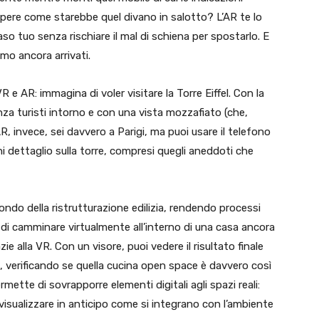
sapere come starebbe quel divano in salotto? L’AR te lo
so tuo senza rischiare il mal di schiena per spostarlo. E
mo ancora arrivati.
 e AR: immagina di voler visitare la Torre Eiffel. Con la
enza turisti intorno e con una vista mozzafiato (che,
AR, invece, sei davvero a Parigi, ma puoi usare il telefono
i dettaglio sulla torre, compresi quegli aneddoti che
ndo della ristrutturazione edilizia, rendendo processi
a di camminare virtualmente all’interno di una casa ancora
e alla VR. Con un visore, puoi vedere il risultato finale
vo, verificando se quella cucina open space è davvero così
mette di sovrapporre elementi digitali agli spazi reali:
visualizzare in anticipo come si integrano con l’ambiente