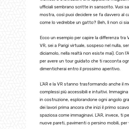
ufficiali sembrano scritte in sanscrito. Vuoi 
mostra, così puoi decidere se fa davvero al ca
come lo vedrebbe un gatto? Beh, lì non ci sia
Ecco un esempio per capire la differenza tra VR
VR, sei a Parigi virtuale, sospeso nel nulla, s
diciamolo, nella realtà non esiste mai). Con l’
per avere un tour guidato che ti racconta ogn
dimenticherai entro il prossimo aperitivo.
L’AR e la VR stanno trasformando anche il mo
complessi più accessibili e intuitivi. Immagin
in costruzione, esplorandone ogni angolo grazi
dei lavori prima ancora che inizi il primo sca
spaziosa come immaginavi. L’AR, invece, ti per
nuove pareti, pavimenti o persino mobili, per 