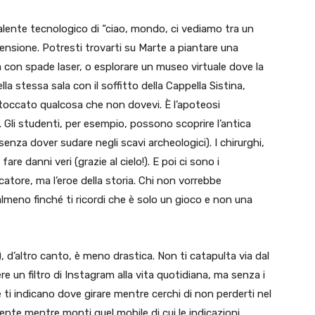
uivalente tecnologico di “ciao, mondo, ci vediamo tra un
 dimensione. Potresti trovarti su Marte a piantare una
a con spade laser, o esplorare un museo virtuale dove la
a stessa sala con il soffitto della Cappella Sistina,
i toccato qualcosa che non dovevi. È l’apoteosi
 Gli studenti, per esempio, possono scoprire l’antica
za dover sudare negli scavi archeologici). I chirurghi,
are danni veri (grazie al cielo!). E poi ci sono i
atore, ma l’eroe della storia. Chi non vorrebbe
lmeno finché ti ricordi che è solo un gioco e non una
d’altro canto, è meno drastica. Non ti catapulta via dal
 un filtro di Instagram alla vita quotidiana, ma senza i
e ti indicano dove girare mentre cerchi di non perderti nel
ente mentre monti quel mobile di cui le indicazioni