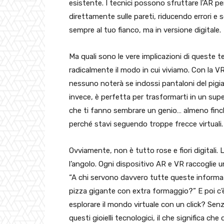
esistente. I tecnici possono sfruttare l’AR per 
direttamente sulle pareti, riducendo errori e
sempre al tuo fianco, ma in versione digitale.
Ma quali sono le vere implicazioni di quest
radicalmente il modo in cui viviamo. Con la VR,
nessuno noterà se indossi pantaloni del pigiam
invece, è perfetta per trasformarti in un sup
che ti fanno sembrare un genio… almeno finc
perché stavi seguendo troppe frecce virtuali.
Ovviamente, non è tutto rose e fiori digitali.
l’angolo. Ogni dispositivo AR e VR raccoglie u
“A chi servono davvero tutte queste informaz
pizza gigante con extra formaggio?” E poi c’
esplorare il mondo virtuale con un click? Sen
questi gioielli tecnologici, il che significa ch