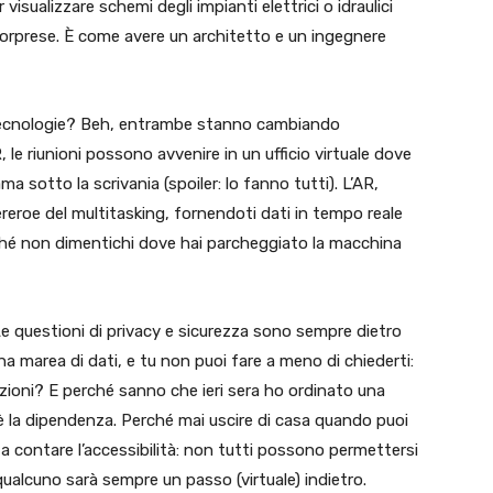
visualizzare schemi degli impianti elettrici o idraulici
 sorprese. È come avere un architetto e un ingegnere
e tecnologie? Beh, entrambe stanno cambiando
 le riunioni possono avvenire in un ufficio virtuale dove
a sotto la scrivania (spoiler: lo fanno tutti). L’AR,
ereroe del multitasking, fornendoti dati in tempo reale
hé non dimentichi dove hai parcheggiato la macchina
 Le questioni di privacy e sicurezza sono sempre dietro
na marea di dati, e tu non puoi fare a meno di chiederti:
ioni? E perché sanno che ieri sera ho ordinato una
è la dipendenza. Perché mai uscire di casa quando puoi
za contare l’accessibilità: non tutti possono permettersi
e qualcuno sarà sempre un passo (virtuale) indietro.