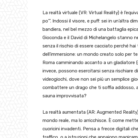
La realtà virtuale (VR: Virtual Reality) è l’eq
po’”. Indossi il visore, e puff: sei in un’altra
bandiera, nel bel mezzo di una battaglia epic
Gioconda e il David di Michelangelo stanno nell
senza il rischio di essere cacciato perché ha
dell’immersione: un mondo creato solo per te.
Roma camminando accanto a un gladiatore (sen
invece, possono esercitarsi senza rischiare di f
videogiochi, dove non sei più un semplice gioc
combattere un drago che ti soffia addosso, a
sauna improvvisata?
La realtà aumentata (AR: Augmented Reality), 
mondo reale, ma lo arricchisce. È come mettere
cuoricini invadenti. Pensa a frecce digitali ch
traffico, o a istruzioni che appaiono magicam