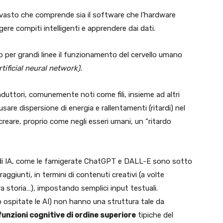
mpo vasto che comprende sia il software che l’hardware
gere compiti intelligenti e apprendere dai dati.
ano per grandi linee il funzionamento del cervello umano
rtificial neural network).
nduttori, comunemente noti come fili, insieme ad altri
are dispersione di energia e rallentamenti (ritardi) nel
 creare, proprio come negli esseri umani, un “ritardo
i di IA, come le famigerate ChatGPT e DALL-E sono sotto
ati raggiunti, in termini di contenuti creativi (a volte
ra storia…), impostando semplici input testuali.
o ospitate le AI) non hanno una struttura tale da
funzioni cognitive di ordine superiore
tipiche del