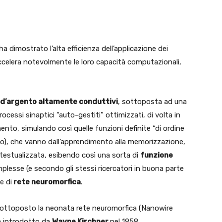
ha dimostrato l’alta efficienza dell’applicazione dei
li accelera notevolmente le loro capacità computazionali,
i d’argento altamente conduttivi
, sottoposta ad una
ocessi sinaptici “auto-gestiti” ottimizzati, di volta in
mento, simulando così quelle funzioni definite “di ordine
to), che vanno dall’apprendimento alla memorizzazione,
ntestualizzata, esibendo così una sorta di
funzione
mplesse (e secondo gli stessi ricercatori in buona parte
e di
rete neuromorfica
.
o sottoposto la neonata rete neuromorfica (Nanowire
ia introdotto da
Wayne Kirchner
nel 1958,