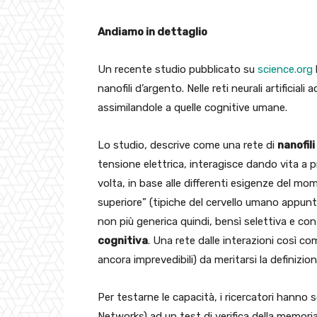
Andiamo in dettaglio
Un recente studio pubblicato su
science.org
nanofili d’argento. Nelle reti neurali artificia
assimilandole a quelle cognitive umane.
Lo studio, descrive come una rete di
nanofil
tensione elettrica, interagisce dando vita a pr
volta, in base alle differenti esigenze del mo
superiore” (tipiche del cervello umano appun
non più generica quindi, bensì selettiva e co
cognitiva
. Una rete dalle interazioni così co
ancora imprevedibili) da meritarsi la definizion
Per testarne le capacità, i ricercatori hann
Networks) ad un test di verifica della memor