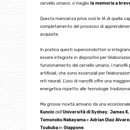
cervello umano, o meglio
la
memoria a breve
Questa mancanza priva così le IA di quella ca
completamento del processo di apprendiment
acquisite.
In pratica questi superconduttori si integrano
essere integrate in dispositivi per l’elaborazi
funzionamento del cervello umano. I nanofili p
artificiali, che sono essenziali per l’elaborazio
reti neurali. L’uso di nanofili offre una maggi
energetica rispetto alle tecnologie tradizional
Ma grosse novità arrivano da una eccezionale
Kuncic
dell’
Università di Sydney
,
James K.
Tomonobu Nakayama
e
Adrian Diaz Alvar
Tsukuba
in
Giappone
.