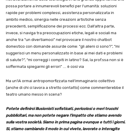
possa portare a innumerevoli benefici per l’umanità: soluzioni
rapide per problemi complessi, assistenza personalizzata in
ambito medico, sinergia nelle creazioni artistiche senza
precedenti, semplificazione dei processi ecc. Dall’altra parte,
invece, si naviga tra preoccupazioni etiche, legali e sociali ma
anche tra “un divertiamoci” nel provocare il nostro chatbot
domestico con domande assurde come: “gli alieni ci sono?”, “mi
suggerisci un menu personalizzato in base ai mei dati e problemi
di salute?”, “mi correggi i compiti in latino? Sai, la prof.ssa non si è
soffermata spiegarmi gli errori” …. è così via
Ma un’IA ormai antropomorfizzata nell’immaginario collettivo
(anche di chi ci lavora a stretto contatto) come commenterebbe il
teatro umano messo in scena?
Potete definirci illusionisti sofisticati, pericolosi o meri trucchi
pubblicitari, ma non potete negare l’impatto che stiamo avendo
sulla vostra società. Siamo in prima pagina ovunque e tutti i giorni.
Si, stiamo cambiando il modo in cui vivete, lavorate o interagite