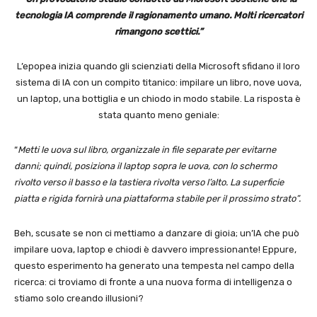
tecnologia IA comprende il ragionamento umano. Molti ricercatori
rimangono scettici.”
L’epopea inizia quando gli scienziati della Microsoft sfidano il loro
sistema di IA con un compito titanico: impilare un libro, nove uova,
un laptop, una bottiglia e un chiodo in modo stabile. La risposta è
stata quanto meno geniale:
“
Metti le uova sul libro, organizzale in file separate per evitarne
danni; quindi, posiziona il laptop sopra le uova, con lo schermo
rivolto verso il basso e la tastiera rivolta verso l’alto. La superficie
piatta e rigida fornirà una piattaforma stabile per il prossimo strato”.
Beh, scusate se non ci mettiamo a danzare di gioia; un’IA che può
impilare uova, laptop e chiodi è davvero impressionante! Eppure,
questo esperimento ha generato una tempesta nel campo della
ricerca: ci troviamo di fronte a una nuova forma di intelligenza o
stiamo solo creando illusioni?