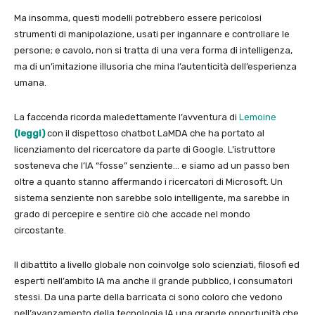
Ma insomma, questi modelli potrebbero essere pericolosi
strumenti di manipolazione, usati per ingannare e controllare le
persone; e cavolo, non si tratta di una vera forma di intelligenza,
ma di un’imitazione illusoria che mina l’autenticità dell’esperienza
umana.
La faccenda ricorda maledettamente l’avventura di
Lemoine
(leggi)
con il dispettoso chatbot LaMDA che ha portato al
licenziamento del ricercatore da parte di Google. L’istruttore
sosteneva che l’IA “fosse” senziente… e siamo ad un passo ben
oltre a quanto stanno affermando i ricercatori di Microsoft. Un
sistema senziente non sarebbe solo intelligente, ma sarebbe in
grado di percepire e sentire ciò che accade nel mondo
circostante.
Il dibattito a livello globale non coinvolge solo scienziati, filosofi ed
esperti nell’ambito IA ma anche il grande pubblico, i consumatori
stessi. Da una parte della barricata ci sono coloro che vedono
nell’avanzamento della tecnologia IA una grande opportunità che