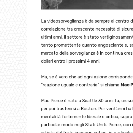
La videosorveglianza è da sempre al centro di 
correlazione tra crescente necessità di sicurez
ultimi anni, il settore è stato vertiginosament
tanto promettente quanto angosciante e, sopr
mercato della sorveglianza è in continua cresc
dollari entro i prossimi 4 anni.
Ma, se è vero che ad ogni azione corrisponde 
“reazione uguale e contraria” si chiama
Mac P
Mac Pierce è nato a Seattle 30 anni fa, cresci
per poi trasferirsi a Boston. Per vent’anni h
mentalità fortemente liberale e critica, sopra
particolar modo negli Stati Uniti. Pierce, con
artista dal forte impegno critico, in particola