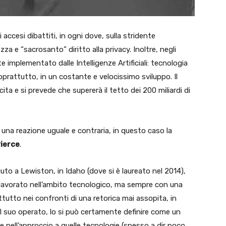
accesi dibattiti, in ogni dove, sulla stridente
za e “sacrosanto” diritto alla privacy. Inoltre, negli
e implementato dalle Intelligenze Artificiali: tecnologia
attutto, in un costante e velocissimo sviluppo. Il
ita e si prevede che supererà il tetto dei 200 miliardi di
una reazione uguale e contraria, in questo caso la
ierce
.
uto a Lewiston, in Idaho (dove si è laureato nel 2014),
a lavorato nell’ambito tecnologico, ma sempre con una
ttutto nei confronti di una retorica mai assopita, in
 il suo operato, lo si può certamente definire come un
re nell’approccio a quelle tecnologie (spesso a dir poco