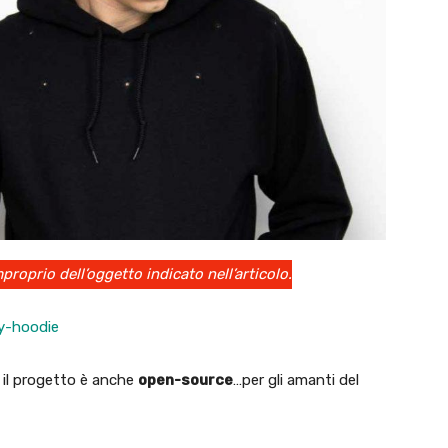
mproprio dell’oggetto indicato nell’articolo.
y-hoodie
, il progetto è anche
open-source
…per gli amanti del